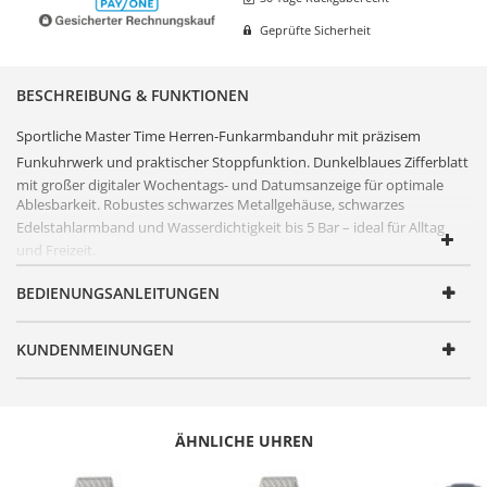
Geprüfte Sicherheit
BESCHREIBUNG & FUNKTIONEN
Sportliche
Master Time
Herren-
Funkarmbanduhr
mit präzisem
Funkuhr
werk und praktischer Stoppfunktion. Dunkelblaues
Zifferblatt
mit großer digitaler Wochentags- und Datumsanzeige für optimale
Ablesbarkeit. Robustes schwarzes Metallgehäuse, schwarzes
Edelstahl
armband und
Wasserdichtigkeit
bis 5 Bar – ideal für Alltag
und Freizeit.
FUNKTIONEN
BEDIENUNGSANLEITUNGEN
Artikelnummer
MTGA-10952-32M
KUNDENMEINUNGEN
Geschlecht
Herren
Produktgruppe
Funk
Serie
Sporty Big Date Chronograph
ÄHNLICHE UHREN
Design
Sportlich