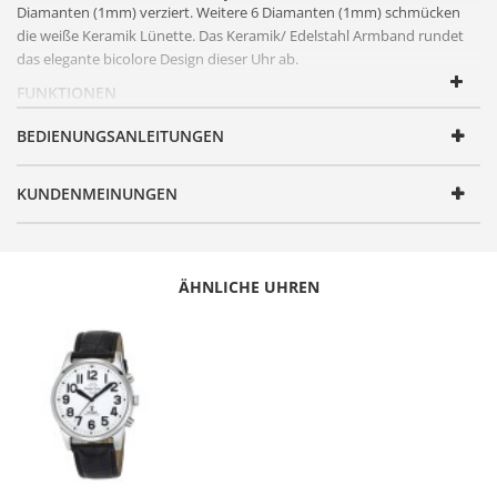
Diamanten (1mm) verziert. Weitere 6 Diamanten (1mm) schmücken
die weiße Keramik Lünette. Das Keramik/
Edelstahl
Armband rundet
das elegante bicolore Design dieser Uhr ab.
FUNKTIONEN
Artikelnummer
RSLS-60840-51M
BEDIENUNGSANLEITUNGEN
Geschlecht
Damen
KUNDENMEINUNGEN
Serie
Diamond Pearl
Design
Elegant
Antrieb
Quarz
ÄHNLICHE UHREN
Uhrwerk
Miyota 2035
Anzeige
Analog
Wasserdicht
3 Bar
Uhrenglas
Mineralglas
Gehäusematerial
Edelstahl
Gehäusefarbe
Gold