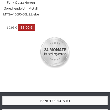
Funk Quarz Herren
Armbandmaterial
Edelstahl Keramik
Sprechende Uhr Metall
Armbandfarbe
Mehrfarbig
MTGA-10690-60L 2.Liebe
Schließe
Schmuckbandschließe
55,00 €
69,95 €
Zifferblattfarbe
Weiß
Durchmesser in
32.5
mm
Armbandbreite
15
BENUTZERKONTO