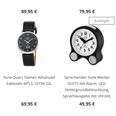
89,95 €
79,95 €
Backlight
Funk Quarz Damen Advanced
Sprechender Funk Wecker
Edelstahl MTLS-10739-22L
DCF77 mit Alarm, LED-
Hintergrundbeleuchtung,
Sprachausgabe mit Uhrzeit,
Datum, inkl. Batterien MTC-
69,95 €
49,95 €
71031-12B