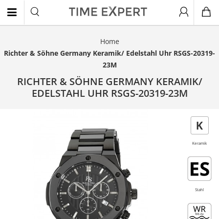
Home
EN
Richter & Söhne Germany Keramik/ Edelstahl Uhr RSGS-20319-
23M
RICHTER & SÖHNE GERMANY KERAMIK/
EDELSTAHL UHR RSGS-20319-23M
- 55%
Neu
Keramik
Stahl