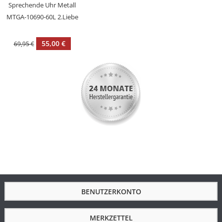
Sprechende Uhr Metall
Gehäusefarbe
Schwarz
MTGA-10690-60L 2.Liebe
Armbandmaterial
Edelstahl Keramik
55,00 €
Armbandfarbe
69,95 €
Schwarz
Schließe
Sicherheitsschließe
Zifferblattfarbe
Schwarz
Durchmesser in
44
mm
Armbandbreite
22
BENUTZERKONTO
MERKZETTEL