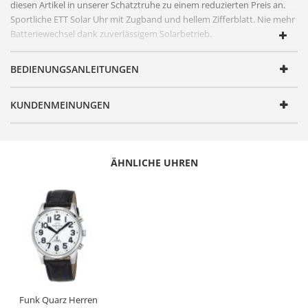
diesen Artikel in unserer Schatztruhe zu einem reduzierten Preis an.
Sportliche ETT Solar Uhr mit Zugband und hellem
Zifferblatt
. Nie mehr
Batteriewechsel dank zuverlässigem Solarbetrieb.
FUNKTIONEN
BEDIENUNGSANLEITUNGEN
Artikelnummer
EGS-12087-11M_2.Liebe
Geschlecht
Herren
KUNDENMEINUNGEN
Produktgruppe
Solar Drive
Serie
Sonora
ÄHNLICHE UHREN
Design
Sportlich elegant
Antrieb
Solar Drive
Uhrwerk
AS32
Genauigkeit
+/- 20 Sekunden/Monat
Anzeige
Analog
Besondere
Datumsanzeige, Niedrigenergie-
Funktionen
Anzeige, Stunde/Minute/Sekunde
Funk Quarz Herren