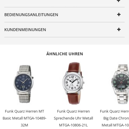
Artikelnummer
MTLA-10789-75M
BEDIENUNGSANLEITUNGEN
Geschlecht
Damen
Produktgruppe
Funk
KUNDENMEINUNGEN
Serie
Lady Line
Design
Elegant
ÄHNLICHE UHREN
Antrieb
Quarz
Batterie/ Akku Typ
CR1620
Zeitsignal
Funk
Uhrwerk
W311, Empfang des Signals DCF 77
(Mainflingen, DE)
Genauigkeit
+/- 1 Sekunde/1 Mio. Jahre
Anzeige
Analog
Funk Quarz Herren MT
Funk Quarz Herren
Funk Quarz Herr
Besondere
Funkgesteuerte automatische
Basic Metall MTGA-10489-
Sprechende Uhr Metall
Big Date Chro
Funktionen
Zeitumstellung von Sommer- und
32M
MTGA-10806-21L
Metall MTGA-1