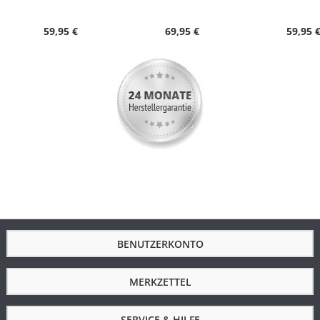
Winterzeit, Stunde/Minute/Sekunde
Wasserdicht
3 Bar
59,95 €
69,95 €
59,95 
Uhrenglas
Mineralglas
Gehäusematerial
Metall
Gehäusefarbe
Gold
Armbandmaterial
Metall
Armbandfarbe
Gold
Schließe
Schmuckbandschließe
Zifferblattfarbe
Weiß
Gewicht in g
78.0000
Höhe in mm
10,5
BENUTZERKONTO
Handgelenkumfang
max. 20,5
in cm
MERKZETTEL
Gehäuseboden
Gepresster Gehäuseboden
SERVICE & HILFE