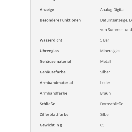
Anzeige
Analog-Digital
Besondere Funktionen
Datumsanzeige, Ew
von Sommer- und 
Wasserdicht
5 Bar
Uhrenglas
Mineralglas
Gehäusematerial
Metall
Gehäusefarbe
Silber
Armbandmaterial
Leder
Armbandfarbe
Braun
Schließe
Dornschließe
Zifferblattfarbe
Silber
Gewicht in g
65