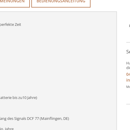
MEINUNGEN
BEDIENUNGSANLEITUNG
perfekte Zeit
S
Ha
di
0
i
Mo
tterie bis zu10 Jahre)
ng des Signals DCF 77 (Mainflingen, DE)
o. Jahre