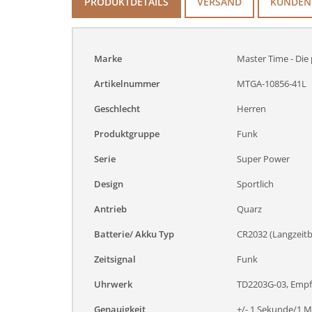
PRODUKTDETAILS
VERSAND
KUNDEN
Marke
Master Time - Die 
Artikelnummer
MTGA-10856-41L
Geschlecht
Herren
Produktgruppe
Funk
Serie
Super Power
Design
Sportlich
Antrieb
Quarz
Batterie/ Akku Typ
CR2032 (Langzeitba
Zeitsignal
Funk
Uhrwerk
TD2203G-03, Empfa
Genauigkeit
+/- 1 Sekunde/1 Mi