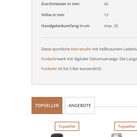
Durchmesser in mm
42
Höhe in mm
13
Handgelenkumfang in cm
max. 20
Diese sportliche
Herrenuhr
mit hellbraunem Lederb
Funkuhr
werk mit digitaler Datumsanzeige. Die Langze
Funkuhr
ist bis 5 Bar wasserdicht.
TOPSELLER
ANGEBOTE
Topseller
Topseller