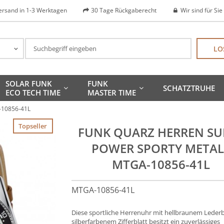
ersand in 1-3 Werktagen
30 Tage Rückgaberecht
Wir sind für Sie
LO
SOLAR FUNK
FUNK
SCHATZTRUHE
ECO TECH TIME
MASTER TIME
-10856-41L
Topseller
FUNK QUARZ HERREN SU
POWER SPORTY METAL
MTGA-10856-41L
MTGA-10856-41L
Diese sportliche Herrenuhr mit hellbraunem Lede
silberfarbenem Zifferblatt besitzt ein zuverlässiges