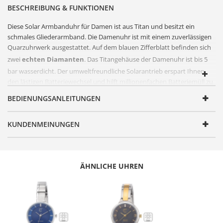
BESCHREIBUNG & FUNKTIONEN
Diese Solar Armbanduhr für Damen ist aus
Titan
und besitzt ein
schmales Gliederarmband. Die Damenuhr ist mit einem zuverlässigen
Quarzuhrwerk ausgestattet. Auf dem blauen
Zifferblatt
befinden sich
zwei
echten Diamanten
. Das
Titan
gehäuse der Damenuhr ist bis 5
bar wasserdicht. Der umweltfreundliche
Solarantrieb
erspart Ihnen
den lästigen Batteriewechsel und hilft millionenfachen Batteriemüll zu
vermeiden.
BEDIENUNGSANLEITUNGEN
FUNKTIONEN
Artikelnummer
ELS-12147-31M
KUNDENMEINUNGEN
Geschlecht
Damen
Produktgruppe
Solar Drive
ÄHNLICHE UHREN
Serie
Diamond Lady
Design
Modisch elegant
Antrieb
Solar Drive
Batterie/ Akku Typ
MT621 (Akku)