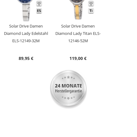
Uhrwerk
AS01
Genauigkeit
+/- 20 Sekunden/Monat
Solar Drive Damen
Solar Drive Damen
Anzeige
Analog
Diamond Lady Edelstahl
Diamond Lady Titan ELS-
Besondere
Niedrigenergie-Anzeige,
ELS-12149-32M
12146-52M
Funktionen
Stunde/Minute/Sekunde,
Überladeschutz
89,95 €
119,00 €
Max.
120 Tage
Dunkelgangreserve
Wasserdicht
5 Bar
Uhrenglas
Mineralglas
Gehäusematerial
Titan
Gehäusefarbe
Titan
Armbandmaterial
Titan
Armbandfarbe
Titan
Schließe
Faltschließe