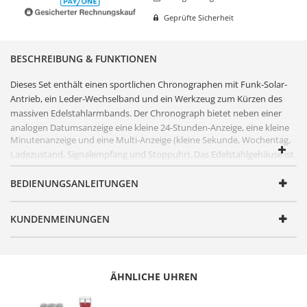
Geprüfte Sicherheit
BESCHREIBUNG & FUNKTIONEN
Dieses Set enthält einen sportlichen
Chronograph
en mit Funk-Solar-
Antrieb, ein Leder-Wechselband und ein Werkzeug zum Kürzen des
massiven
Edelstahl
armbands. Der
Chronograph
bietet neben einer
analogen Datumsanzeige eine kleine 24-Stunden-Anzeige, eine kleine
Minutenanzeige und eine Multi-Anzeige (kleine Sekunde, Wochentag,
Ladezustand, Signalempfang und Stoppuhr). Das
Edelstahl
gehäuse ist
bis 10 Bar wasserdicht. Dank des
Solarantrieb
s ist kein Batteriewechsel
BEDIENUNGSANLEITUNGEN
mehr erforderlich, zudem zeigt die Uhr stets die funkgenaue Uhrzeit
an.
FUNKTIONEN
KUNDENMEINUNGEN
Artikelnummer
EGS-11610-22MS
Geschlecht
Herren
ÄHNLICHE UHREN
Produktgruppe
Solar Drive Funk