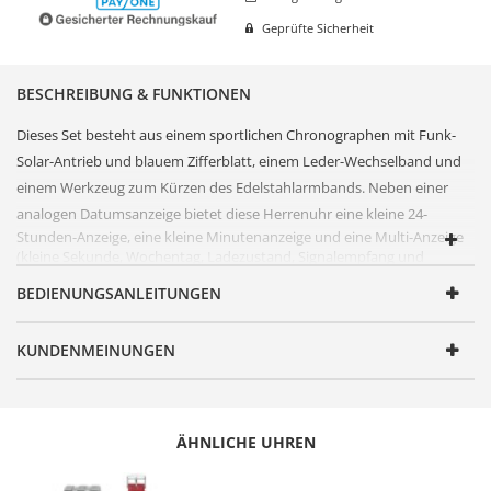
Geprüfte Sicherheit
BESCHREIBUNG & FUNKTIONEN
Dieses Set besteht aus einem sportlichen
Chronograph
en mit Funk-
Solar-Antrieb und blauem
Zifferblatt
, einem Leder-Wechselband und
einem Werkzeug zum Kürzen des
Edelstahl
armbands. Neben einer
analogen Datumsanzeige bietet diese
Herrenuhr
eine kleine 24-
Stunden-Anzeige, eine kleine Minutenanzeige und eine Multi-Anzeige
(kleine Sekunde, Wochentag, Ladezustand, Signalempfang und
Stoppuhr). Das
Edelstahl
gehäuse ist bis 10 Bar wasserdicht. Dank des
BEDIENUNGSANLEITUNGEN
Solarantrieb
s ist kein Batteriewechsel mehr erforderlich, zudem zeigt
die Uhr stets die funkgenaue Uhrzeit an.
KUNDENMEINUNGEN
FUNKTIONEN
Artikelnummer
EGS-11613-32MS
Geschlecht
Herren
ÄHNLICHE UHREN
Produktgruppe
Solar Drive Funk