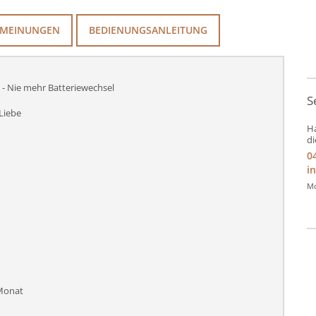
MEINUNGEN
BEDIENUNGSANLEITUNG
 - Nie mehr Batteriewechsel
S
Liebe
Ha
di
0
i
Mo
Monat