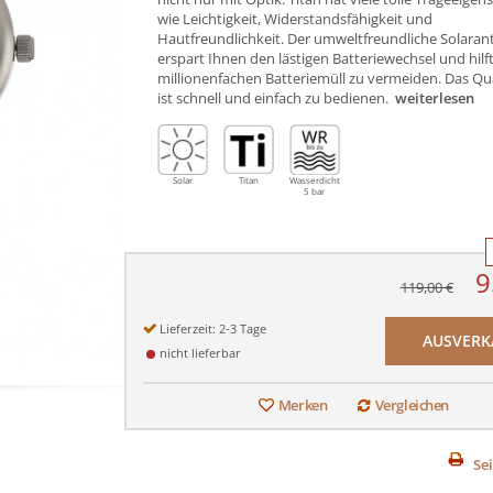
wie Leichtigkeit, Widerstandsfähigkeit und
Hautfreundlichkeit. Der umweltfreundliche Solaran
erspart Ihnen den lästigen Batteriewechsel und hilf
millionenfachen Batteriemüll zu vermeiden. Das Q
ist schnell und einfach zu bedienen.
weiterlesen
Solar
Titan
Wasserdicht
5 bar
9
119,00 €
Lieferzeit: 2-3 Tage
AUSVERK
nicht lieferbar
Merken
Vergleichen
Se