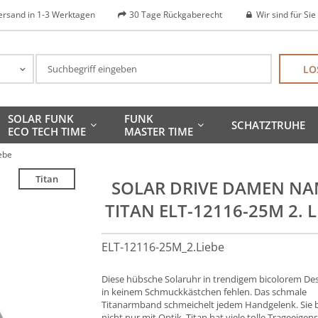
ersand in 1-3 Werktagen
30 Tage Rückgaberecht
Wir sind für Sie
LO
SOLAR FUNK
FUNK
SCHATZTRUHE
ECO TECH TIME
MASTER TIME
ebe
Titan
SOLAR DRIVE DAMEN NA
TITAN ELT-12116-25M 2. L
ELT-12116-25M_2.Liebe
Diese hübsche Solaruhr in trendigem bicolorem Des
in keinem Schmuckkästchen fehlen. Das schmale
Titanarmband schmeichelt jedem Handgelenk. Sie b
nicht nur mit Optik. Titan hat viele tolle Trageeigen