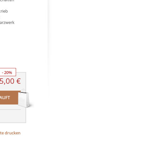
trieb
t
uarzwerk
- 20%
5,00 €
AUFT
ite drucken