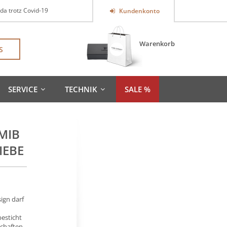
 da trotz Covid-19
Kundenkonto
Warenkorb
S
SERVICE
TECHNIK
SALE %
MIB
IEBE
ign darf
esticht
schaften