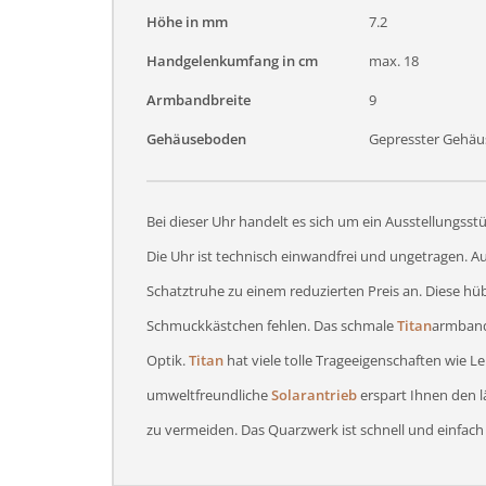
Höhe in mm
7.2
Handgelenkumfang in cm
max. 18
Armbandbreite
9
Gehäuseboden
Gepresster Gehä
Bei dieser Uhr handelt es sich um ein Ausstellungss
Die Uhr ist technisch einwandfrei und ungetragen. Au
Schatztruhe zu einem reduzierten Preis an. Diese h
Schmuckkästchen fehlen. Das schmale
Titan
armband 
Optik.
Titan
hat viele tolle Trageeigenschaften wie Le
umweltfreundliche
Solarantrieb
erspart Ihnen den l
zu vermeiden. Das Quarzwerk ist schnell und einfach