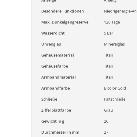
Anzeige
Analog
Besondere Funktionen
Niedrigenergie-A
Max. Dunkelgangreserve
120 Tage
Wasserdicht
5 Bar
Uhrenglas
Mineralglas
Gehäusematerial
Titan
Gehäusefarbe
Titan
Armbandmaterial
Titan
Armbandfarbe
Bicolor Gold
Schließe
Faltschließe
Zifferblattfarbe
Grau
Gewicht in g
26
Durchmesser in mm
27