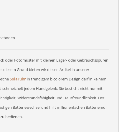
useboden
tück oder Fotomuster mit kleinen Lager- oder Gebrauchsspuren.
s diesem Grund bieten wir diesen Artikel in unserer
übsche
Solaruhr
in trendigem bicolorem Design darf in keinem
schmeichelt jedem Handgelenk. Sie besticht nicht nur mit
ichtigkeit, Widerstandsfähigkeit und Hautfreundlichkeit. Der
ästigen Batteriewechsel und hilft millionenfachen Batteriemüll
 zu bedienen.