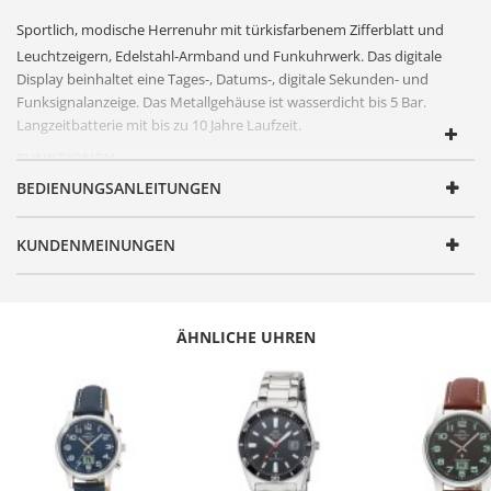
Sportlich, modische
Herrenuhr
mit türkisfarbenem
Zifferblatt
und
Leuchtzeigern,
Edelstahl
-Armband und
Funkuhr
werk. Das digitale
Display beinhaltet eine Tages-, Datums-, digitale Sekunden- und
Funksignal
anzeige. Das Metallgehäuse ist wasserdicht bis 5 Bar.
Langzeitbatterie mit bis zu 10 Jahre Laufzeit.
FUNKTIONEN
BEDIENUNGSANLEITUNGEN
Artikelnummer
MTGA-10909-81M
Geschlecht
Herren
KUNDENMEINUNGEN
Produktgruppe
Funk
Serie
Super Power
Design
Modisch elegant
ÄHNLICHE UHREN
Batterie/ Akku Typ
CR2032
Zeitsignal
Funk
Uhrwerk
TD2203G-03, Empfang des Signals DCF
77 (Mainflingen, DE)