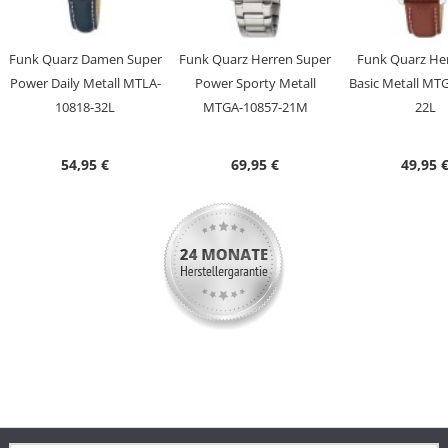
Genauigkeit
+/- 1 Sekunde/1 Mio. Jahre
Anzeige
Analog-Digital
Funk Quarz Damen Super
Funk Quarz Herren Super
Funk Quarz He
Besondere
Datumsanzeige, Ewiger Kalender,
Power Daily Metall MTLA-
Power Sporty Metall
Basic Metall MT
Funktionen
Funkgesteuerte automatische
10818-32L
MTGA-10857-21M
22L
Zeitumstellung von Sommer- und
Winterzeit, Leuchtzeiger/ -ziffern,
54,95 €
69,95 €
49,95 
Stunde/Minute/Sekunde,
Wochentagsanzeige
Wasserdicht
5 Bar
Uhrenglas
Mineralglas
Gehäusematerial
Metall
Gehäusefarbe
Silber
Armbandmaterial
Edelstahl
Armbandfarbe
Silber
Schließe
Faltschließe