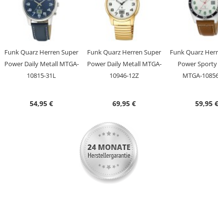
Batterie/ Akku Typ
CR2032
Zeitsignal
Funk
Uhrwerk
TD2137G, Empfang des Signals DCF 77
(Mainflingen, DE)
Funk Quarz Herren Super
Funk Quarz Herren Super
Funk Quarz Her
Genauigkeit
+/- 1 Sekunde/1 Mio. Jahre
Power Daily Metall MTGA-
Power Daily Metall MTGA-
Power Sporty 
Anzeige
Analog-Digital
10815-31L
10946-12Z
MTGA-10856
Besondere
Datumsanzeige, Ewiger Kalender,
Funktionen
Funkgesteuerte automatische
54,95 €
69,95 €
59,95 
Zeitumstellung von Sommer- und
Winterzeit, Leuchtzeiger,
Stunde/Minute/Sekunde
Wasserdicht
3 Bar
Uhrenglas
Mineralglas
Gehäusematerial
Metall
Gehäusefarbe
Silber
Armbandmaterial
N Edelstahl Milanaise