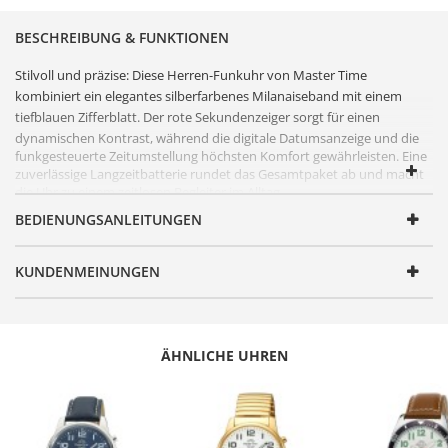
BESCHREIBUNG & FUNKTIONEN
Stilvoll und präzise: Diese Herren-
Funkuhr
von
Master Time
kombiniert ein elegantes silberfarbenes Milanaiseband mit einem
tiefblauen
Zifferblatt
. Der rote Sekundenzeiger sorgt für einen
dynamischen Kontrast, während die digitale Datumsanzeige und die
funkgesteuerte Zeitumstellung höchsten Komfort gewährleisten. Eine
zuverlässige Langzeitbatterie rundet das Gesamtpaket ab und macht
die Uhr zu einem zeitlosen Begleiter im Alltag.
BEDIENUNGSANLEITUNGEN
FUNKTIONEN
Artikelnummer
MTGA-10961-32M
KUNDENMEINUNGEN
Geschlecht
Herren
Produktgruppe
Funk
Serie
Super Power
ÄHNLICHE UHREN
Design
Modisch elegant
Antrieb
Quarz