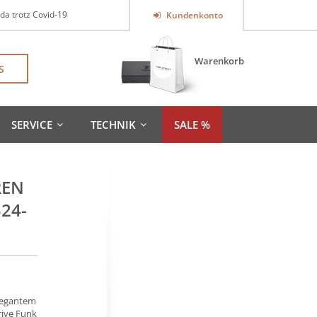
 da trotz Covid-19
Kundenkonto
Warenkorb
S
SERVICE
TECHNIK
SALE %
REN
324-
elegantem
rive Funk