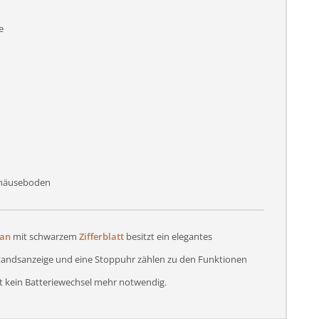
e
ehäuseboden
tan
mit schwarzem
Zifferblatt
besitzt ein elegantes
standsanzeige und eine Stoppuhr zählen zu den Funktionen
t kein Batteriewechsel mehr notwendig.