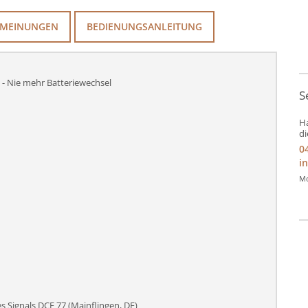
MEINUNGEN
BEDIENUNGSANLEITUNG
 - Nie mehr Batteriewechsel
S
Ha
di
0
i
Mo
 Signals DCF 77 (Mainflingen, DE)