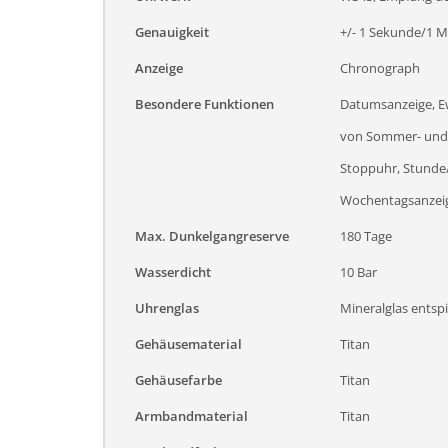
Genauigkeit
+/- 1 Sekunde/1 Mi
Anzeige
Chronograph
Besondere Funktionen
Datumsanzeige, Ew
von Sommer- und W
Stoppuhr, Stunde/
Wochentagsanzeig
Max. Dunkelgangreserve
180 Tage
Wasserdicht
10 Bar
Uhrenglas
Mineralglas entspi
Gehäusematerial
Titan
Gehäusefarbe
Titan
Armbandmaterial
Titan