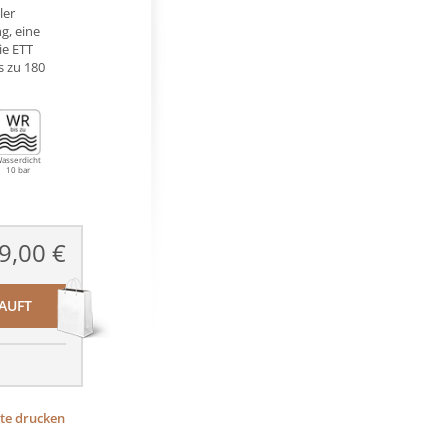
ler
g, eine
ie ETT
s zu 180
asserdicht
10 bar
9,00 €
AUFT
ite drucken