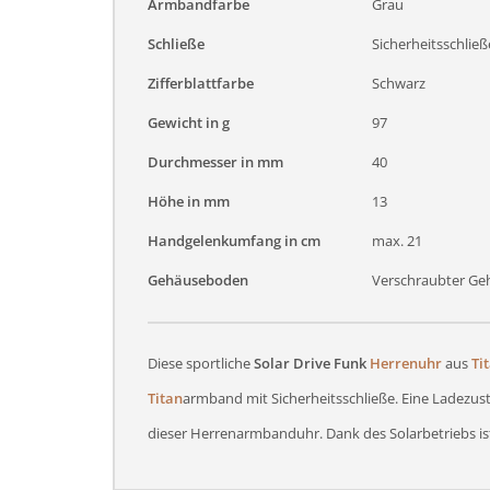
Armbandfarbe
Grau
Schließe
Sicherheitsschließ
Zifferblattfarbe
Schwarz
Gewicht in g
97
Durchmesser in mm
40
Höhe in mm
13
Handgelenkumfang in cm
max. 21
Gehäuseboden
Verschraubter G
Diese sportliche
Solar Drive Funk
Herrenuhr
aus
Ti
Titan
armband mit Sicherheitsschließe. Eine Ladezu
dieser Herrenarmbanduhr. Dank des Solarbetriebs is