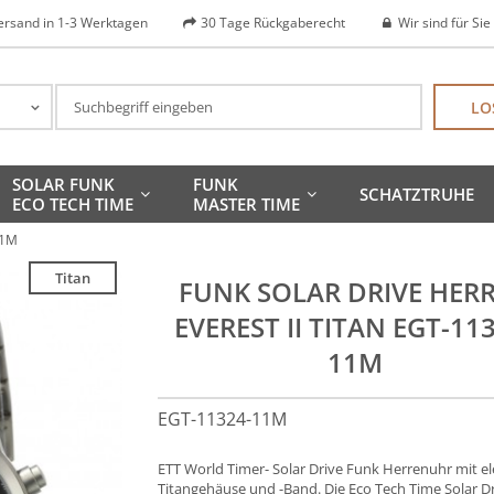
ersand in 1-3 Werktagen
30 Tage Rückgaberecht
Wir sind für Sie
LO
SOLAR FUNK
FUNK
SCHATZTRUHE
ECO TECH TIME
MASTER TIME
11M
Titan
FUNK SOLAR DRIVE HER
EVEREST II TITAN EGT-11
11M
EGT-11324-11M
ETT World Timer- Solar Drive Funk Herrenuhr mit 
Titangehäuse und -Band. Die Eco Tech Time Solar D