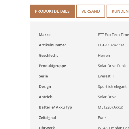
PRODUKTDETAILS
VERSAND
KUNDEN
Marke
ETT Eco Tech Time
Artikelnummer
EGT-11324-11M
Geschlecht
Herren
Produktgruppe
Solar Drive Funk
Serie
Everest II
Design
Sportlich elegant
Antrieb
Solar Drive
Batterie/ Akku Typ
ML1220 (Akku)
Zeitsignal
Funk
Uhrwerk
W345, Empfang des