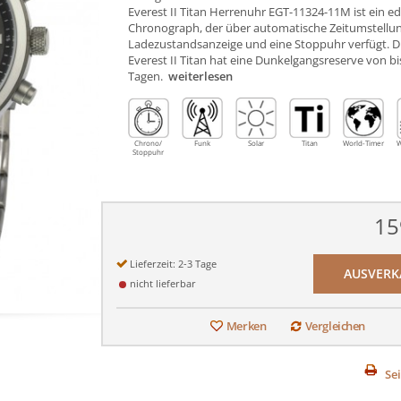
Everest II Titan Herrenuhr EGT-11324-11M ist ein ed
Chronograph, der über automatische Zeitumstellun
Ladezustandsanzeige und eine Stoppuhr verfügt. D
Everest II Titan hat eine Dunkelgangsreserve von bi
Tagen.
weiterlesen
Chrono/
Funk
Solar
Titan
World-Timer
W
Stoppuhr
15
Lieferzeit: 2-3 Tage
AUSVERK
nicht lieferbar
Merken
Vergleichen
Se