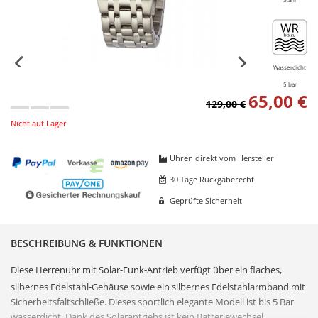
Wasserdicht
5 bar
65,00 €
129,00 €
Nicht auf Lager
Uhren direkt vom Hersteller
30 Tage Rückgaberecht
Geprüfte Sicherheit
BESCHREIBUNG & FUNKTIONEN
Diese
Herrenuhr
mit Solar-Funk-Antrieb verfügt über ein flaches,
silbernes
Edelstahl
-Gehäuse sowie ein silbernes
Edelstahl
armband mit
Sicherheitsfaltschließe. Dieses sportlich elegante Modell ist bis 5 Bar
wasserdicht. Dank des
Solarantrieb
s ist kein Batteriewechsel