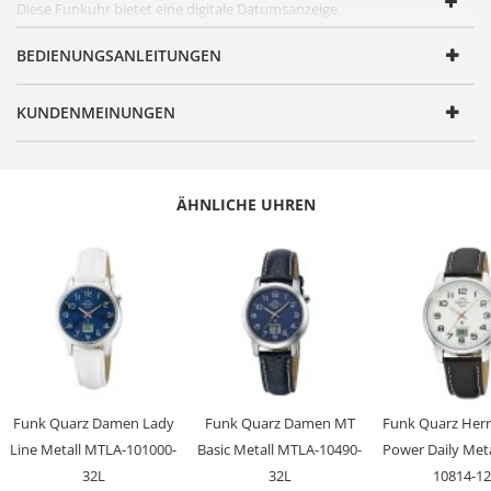
Diese
Funkuhr
bietet eine digitale Datumsanzeige.
FUNKTIONEN
BEDIENUNGSANLEITUNGEN
Artikelnummer
MTGA-10714-60M
KUNDENMEINUNGEN
Geschlecht
Herren
Produktgruppe
Funk
Serie
MT Basic
ÄHNLICHE UHREN
Design
Sportlich, Zeitlos
Antrieb
Quarz
Batterie/ Akku Typ
CR2016
Zeitsignal
Funk
Uhrwerk
W361, Empfang des Signals DCF 77
(Mainflingen, DE)
Funk Quarz Damen Lady
Funk Quarz Damen MT
Funk Quarz Her
Genauigkeit
+/- 1 Sekunde/1 Mio. Jahre
Line Metall MTLA-101000-
Basic Metall MTLA-10490-
Power Daily Met
Anzeige
Analog-Digital
32L
32L
10814-1