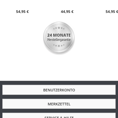
Besondere
Datumsanzeige, Ewiger Kalender,
Funktionen
Funkgesteuerte automatische
54,95 €
44,95 €
54,95 
Zeitumstellung von Sommer- und
Winterzeit, Leuchtzeiger,
Stunde/Minute/Sekunde
Wasserdicht
3 Bar
Uhrenglas
Mineralglas
Gehäusematerial
Metall
Gehäusefarbe
Silber
Armbandmaterial
Edelstahl
Armbandfarbe
Silber
Schließe
Sicherheitsschließe
BENUTZERKONTO
Zifferblattfarbe
Weiß
Gewicht in g
76.0000
MERKZETTEL
Durchmesser in
40.5
mm
SERVICE & HILFE