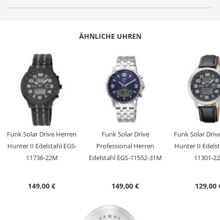
Geschlecht
Herren
Produktgruppe
Solar Drive Funk
Serie
Explorer
ÄHNLICHE UHREN
Design
Sportlich
Antrieb
Solar Drive
Batterie/ Akku Typ
ML1220 (Akku)
Zeitsignal
Funk
Uhrwerk
W346BT Empfang des Signals DCF 77
(Mainflingen DE)
Funk Solar Drive Herren
Funk Solar Drive
Funk Solar Driv
Genauigkeit
+/- 1 Sekunde/1 Mio. Jahre
Hunter II Edelstahl EGS-
Professional Herren
Hunter II Edels
Anzeige
Chronograph
11736-22M
Edelstahl EGS-11552-31M
11301-2
Besondere
Chronograph/ Stoppuhr, Ewiger
Funktionen
Kalender, Ladezustands-Anzeige,
149,00 €
149,00 €
129,00 
Leuchtzeiger/ -ziffern, Sleepfunktion,
Überladeschutz, Weltzeit 38 Städte,
World Timer