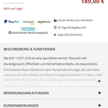
189,00 €
Nicht auf Lager
Uhren direkt vom Hersteller
30 Tage Rückgaberecht
Geprüfte Sicherheit
BESCHREIBUNG & FUNKTIONEN
Die EGT-11271-21M ist eine sportliche Herren
Titan
uhr mit
dunkelgrauem
Zifferblatt
und Sicherheitsschließe. Als besonderes
Extra bietet diese
Herrenuhr
eine Temperaturanzeige, die sich stets
automatisch aktualisiert und deren Anzeige wahlweise in Celsius oder
Fahrenheit erfolgt. Dank des zuverlässigen
Solaruhr
werks ist kein
Batteriewechsel notwendig.
FUNKTIONEN
BEDIENUNGSANLEITUNGEN
Artikelnummer
EGT-11271-21M
KUNDENMEINUNGEN