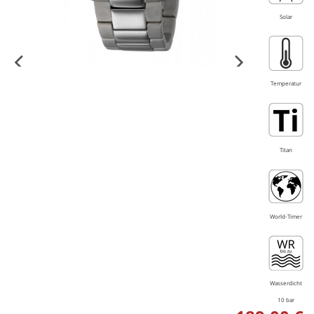
Solar
Temperatur
Titan
World-Timer
Wasserdicht
10 bar