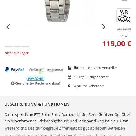
Wasserdicht
10 bar
119,00 €
Nicht auf Lager
Uhren direkt vom Hersteller
30 Tage Rückgaberecht
Geprüfte Sicherheit
BESCHREIBUNG & FUNKTIONEN
Diese sportliche ETT Solar Funk Damenuhr der Serie Gobi verfügt über
ein silberfarbenes
Edelstahl
gehäuse und -armband und ist bis 10 Bar
wasserdicht. Das dunkelgraue
Zifferblatt
ist gut ablesbar. Betrieben
wird diese Uhr durch ein zuverlässiges
Solaruhr
werk, sodass kein