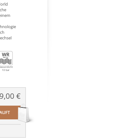
World
iche
 einem
hnologie
sch
wechsel
asserdicht
10 bar
9,00 €
AUFT