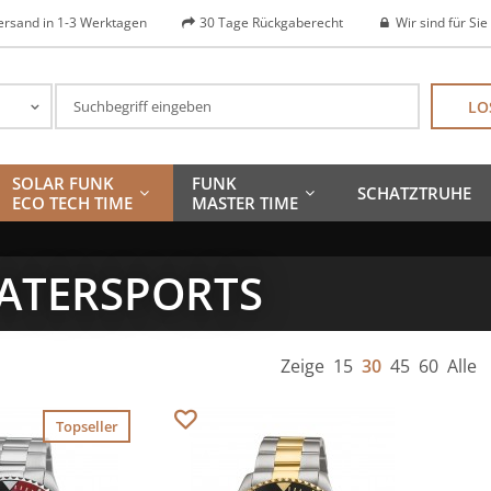
ersand in 1-3 Werktagen
30 Tage Rückgaberecht
Wir sind für Sie
LO
SOLAR FUNK
FUNK
SCHATZTRUHE
ECO TECH TIME
MASTER TIME
ATERSPORTS
Zeige
15
30
45
60
Alle
Topseller
Merken