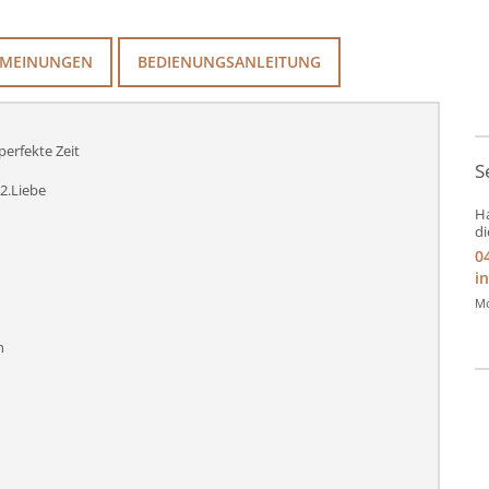
MEINUNGEN
BEDIENUNGSANLEITUNG
perfekte Zeit
S
2.Liebe
Ha
di
0
i
Mo
h