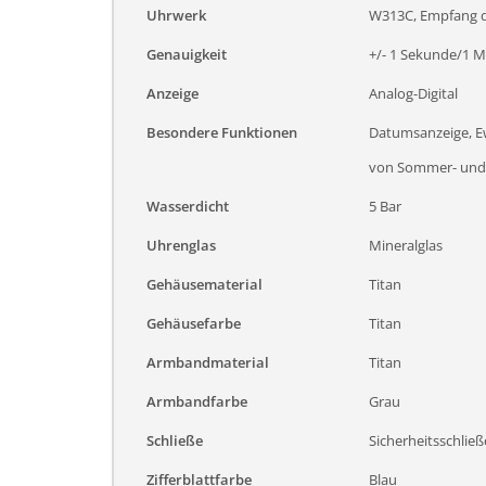
Uhrwerk
W313C, Empfang de
Genauigkeit
+/- 1 Sekunde/1 Mi
Anzeige
Analog-Digital
Besondere Funktionen
Datumsanzeige, Ew
von Sommer- und W
Wasserdicht
5 Bar
Uhrenglas
Mineralglas
Gehäusematerial
Titan
Gehäusefarbe
Titan
Armbandmaterial
Titan
Armbandfarbe
Grau
Schließe
Sicherheitsschließ
Zifferblattfarbe
Blau