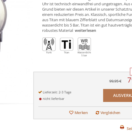
Uhr ist technisch einwandfrei und ungetragen. Aus
Grund bieten wir diesen Artikel in unserer Schatztr
einem reduzierten Preis an. Klassisch, sportliche F
aus Titan mit blauem Zifferblatt und Datumsanzeig
wasserdicht bis 5 Bar, Titan ist ein gut hautverträgl
robustes Material
weiterlesen
Funk
Titan
Wasserdicht
5 bar
7
99,95 €
Lieferzeit: 2-3 Tage
AUSVERK
nicht lieferbar
Merken
Vergleichen
Se