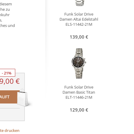
 diesem
uhe zu
Funk Solar Drive
unkuhr
Damen Altai Edelstahl
e,
ELS-11442-21M
iches und
139,00 €
- 21%
9,00 €
Funk Solar Drive
Damen Basic Titan
AUFT
ELT-11446-21M
129,00 €
ite drucken