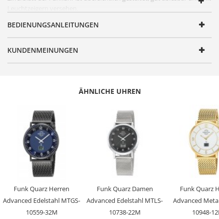
Leuchtzeigern versehen.
FUNKTIONEN
BEDIENUNGSANLEITUNGEN
Artikelnummer
MTGS-10655-60M
KUNDENMEINUNGEN
Geschlecht
Herren
Produktgruppe
Funk
Serie
Slim
ÄHNLICHE UHREN
Design
Elegant, Klassisch
Antrieb
Quarz
Batterie/ Akku Typ
CR1616
Zeitsignal
Funk
Uhrwerk
W314, Empfang des Signals DCF 77
(Mainflingen, DE)
Funk Quarz Herren
Funk Quarz Damen
Funk Quarz 
Genauigkeit
+/- 1 Sekunde/1 Mio. Jahre
Advanced Edelstahl MTGS-
Advanced Edelstahl MTLS-
Advanced Meta
Anzeige
Analog-Digital
10559-32M
10738-22M
10948-1