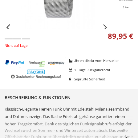
5 bar
89,95 €
Nicht auf Lager
Uhren direkt vom Hersteller
30 Tage Rückgaberecht
Geprüfte Sicherheit
BESCHREIBUNG & FUNKTIONEN
Klassisch-Elegante Herren Funk Uhr mit
Edelstahl
Milanaisearmband
und Datumsanzeige. Das flache
Edelstahl
gehäuse garantiert einen
hohen Tragekomfort. Dank des täglichen
Funksignal
abrufs erfolgt der
Wechsel zwischen Sommer- und Winterzeit automatisch. Das weiße
Zifferblatt
der
Funkuhr
ist übersichtlich gestaltet, gut ablesbar und mit