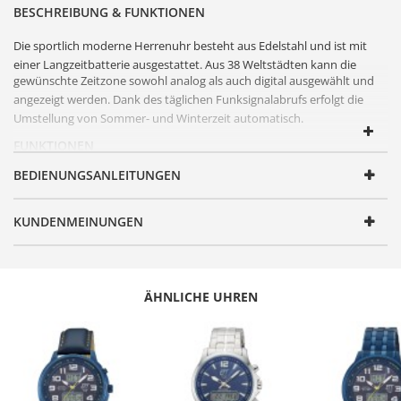
BESCHREIBUNG & FUNKTIONEN
Die sportlich moderne
Herrenuhr
besteht aus
Edelstahl
und ist mit
einer Langzeitbatterie ausgestattet. Aus 38 Weltstädten kann die
gewünschte Zeitzone sowohl analog als auch digital ausgewählt und
angezeigt werden. Dank des täglichen
Funksignal
abrufs erfolgt die
Umstellung von Sommer- und Winterzeit automatisch.
FUNKTIONEN
BEDIENUNGSANLEITUNGEN
Artikelnummer
MTGS-10713-42M
Geschlecht
Herren
KUNDENMEINUNGEN
Produktgruppe
Funk
Serie
Specialist
Design
Sportlich
ÄHNLICHE UHREN
Antrieb
Quarz
Batterie/ Akku Typ
CR2016
Zeitsignal
Funk