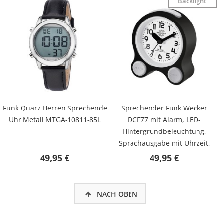
Backlight
Funk Quarz Herren Sprechende
Sprechender Funk Wecker
Uhr Metall MTGA-10811-85L
DCF77 mit Alarm, LED-
Hintergrundbeleuchtung,
Sprachausgabe mit Uhrzeit,
Datum, inkl. Batterien MTC-
49,95 €
49,95 €
71031-12B
NACH OBEN