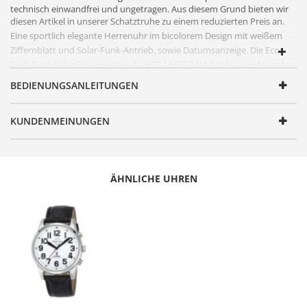
technisch einwandfrei und ungetragen. Aus diesem Grund bieten wir
diesen Artikel in unserer Schatztruhe zu einem reduzierten Preis an.
Eine sportlich elegante
Herrenuhr
im bicolorem Design mit weißem
Ziffernblatt und Solar-Funk-Antrieb, sowie Datumsanzeige. Die Eco
Tech Time Solar Drive
Herrenuhr
EGT-11337-51M hat bis zu 6 Monaten
Dunkelgangreserve
. Das Gehäuse und das Armband der Eco Tech Time
BEDIENUNGSANLEITUNGEN
Solar Drive Funk Aquanaut II sind aus
Titan
.
FUNKTIONEN
KUNDENMEINUNGEN
Artikelnummer
EGT-11337-51M_2.Liebe
Geschlecht
Herren
ÄHNLICHE UHREN
Produktgruppe
Solar Drive Funk
Serie
Aquanaut II
Design
Sportlich robust
Antrieb
Solar Drive
Batterie/ Akku Typ
ML1220 (Akku)
Zeitsignal
Funk