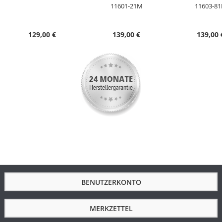
11601-21M
11603-8
Anzeige
Analog
Besondere
Automatische Zeitumstellung von
129,00 €
139,00 €
139,00 
Funktionen
Sommer- und Winterzeit,
Datumsanzeige, Ewiger Kalender,
Leuchtzeiger/ -ziffern, Leuchtziffern,
Stunde/Minute/Sekunde,
Überladeschutz
Max.
180 Tage
Dunkelgangreserve
Wasserdicht
5 Bar
Uhrenglas
Mineralglas entspiegelt
Gehäusematerial
Titan
Gehäusefarbe
Silber
BENUTZERKONTO
Armbandmaterial
Titan
MERKZETTEL
Armbandfarbe
Silber