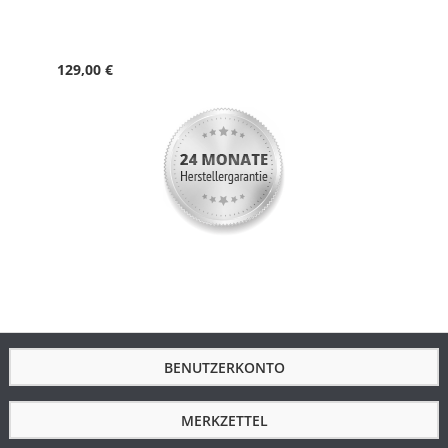
Besondere
Funkgesteuerte automatische
Funktionen
Zeitumstellung von Sommer- und
Winterzeit, Leuchtzeiger,
129,00 €
Überladeschutz
Max.
180 Tage
Dunkelgangreserve
Wasserdicht
5 Bar
Uhrenglas
Mineralglas
Gehäusematerial
Titan
Gehäusefarbe
Bicolor Gold
Armbandmaterial
Titan
Armbandfarbe
N Bicolor Gold
Schließe
Sicherheitsschließe
BENUTZERKONTO
Zifferblattfarbe
Weiß
MERKZETTEL
Gewicht in g
72