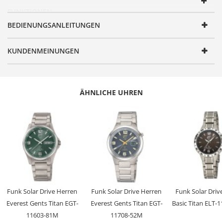
FUNKTIONEN
BEDIENUNGSANLEITUNGEN
Artikelnummer
EGT-12055-41L
Geschlecht
Herren
KUNDENMEINUNGEN
Produktgruppe
Solar Drive
Serie
Sahara
Design
Sportlich elegant
ÄHNLICHE UHREN
Antrieb
Solar Drive
Uhrwerk
AS32
Genauigkeit
+/- 20 Sekunden/Monat
Anzeige
Analog
Besondere
Datumsanzeige, Niedrigenergie-
Funktionen
Anzeige, Stunde/Minute/Sekunde
Funk Solar Drive Herren
Funk Solar Drive Herren
Funk Solar Dri
Max.
120 Tage
Everest Gents Titan EGT-
Everest Gents Titan EGT-
Basic Titan ELT-
Dunkelgangreserve
11603-81M
11708-52M