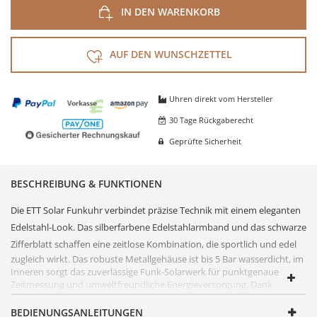
IN DEN WARENKORB
AUF DEN WUNSCHZETTEL
Uhren direkt vom Hersteller
30 Tage Rückgaberecht
Geprüfte Sicherheit
BESCHREIBUNG & FUNKTIONEN
Die ETT Solar
Funkuhr
verbindet präzise Technik mit einem eleganten
Edelstahl
-Look. Das silberfarbene
Edelstahl
armband und das schwarze
Zifferblatt
schaffen eine zeitlose Kombination, die sportlich und edel
zugleich wirkt. Das robuste Metallgehäuse ist bis 5 Bar wasserdicht, im
Inneren sorgt das zuverlässige Funk-Solarwerk für punktgenaue
Zeitmessung und umweltfreundliche Energieversorgung. Dank
digitaler Wochentags- und Datumsanzeige, Ladezustandsanzeige
sowie 38 Zeitzonen im Digitalfeld ist diese Uhr ein vielseitiger Begleiter
BEDIENUNGSANLEITUNGEN