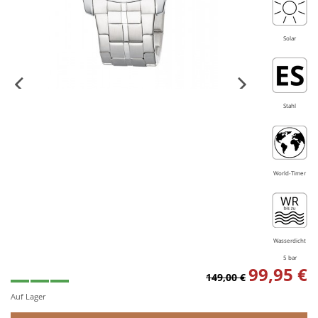
Solar
Stahl
World-Timer
Wasserdicht
5 bar
99,95 €
149,00 €
Auf Lager