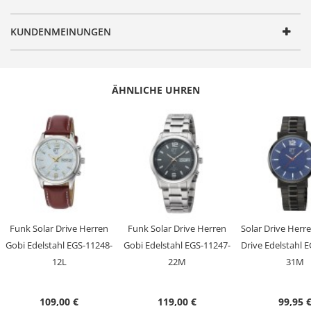
für jeden Anlass.
FUNKTIONEN
KUNDENMEINUNGEN
Artikelnummer
EGA-11715-21M
Geschlecht
Herren
ÄHNLICHE UHREN
Produktgruppe
Solar Drive Funk
Serie
Professional
Design
Sportlich
Antrieb
Solar Drive
Batterie/ Akku Typ
ML2016 (Akku)
Zeitsignal
Funk
Uhrwerk
TD2176, Empfang des Signals DCF 77
Funk Solar Drive Herren
Funk Solar Drive Herren
Solar Drive Herr
(Mainflingen, DE)
Gobi Edelstahl EGS-11248-
Gobi Edelstahl EGS-11247-
Drive Edelstahl 
12L
22M
31M
Genauigkeit
+/- 1 Sekunde/1 Mio. Jahre
Anzeige
Chronograph
109,00 €
119,00 €
99,95 