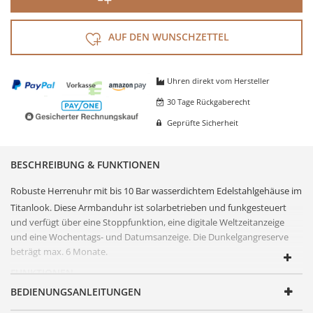
AUF DEN WUNSCHZETTEL
Uhren direkt vom Hersteller
30 Tage Rückgaberecht
Geprüfte Sicherheit
BESCHREIBUNG & FUNKTIONEN
Robuste
Herrenuhr
mit bis 10 Bar wasserdichtem
Edelstahl
gehäuse im
Titan
look. Diese Armbanduhr ist solarbetrieben und funkgesteuert
und verfügt über eine Stoppfunktion, eine digitale Weltzeitanzeige
und eine Wochentags- und Datumsanzeige. Die
Dunkelgangreserve
beträgt max. 6 Monate.
FUNKTIONEN
BEDIENUNGSANLEITUNGEN
Artikelnummer
EGS-11301-22L