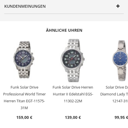
Geschlecht
Herren
KUNDENMEINUNGEN
Produktgruppe
Solar Drive Funk
Serie
Hunter II
Design
Sportlich robust
ÄHNLICHE UHREN
Antrieb
Solar Drive
Batterie/ Akku Typ
ML1220 (Akku)
Zeitsignal
Funk
Uhrwerk
TD612L, Empfang des Signals DCF 77
(Mainflingen, DE)
Genauigkeit
+/- 1 Sekunde/1 Mio. Jahre
Funk Solar Drive
Funk Solar Drive Herren
Solar Drive 
Anzeige
Chronograph
Professional World Timer
Hunter II Edelstahl EGS-
Diamond Lady Ti
Besondere
Beleuchtung, Chronograph/ Stoppuhr,
Herren Titan EGT-11575-
11302-22M
12147-3
Funktionen
Ewiger Kalender, Funkgesteuerte
31M
automatische Zeitumstellung von
159,00 €
139,00 €
99,95 
Sommer- und Winterzeit,